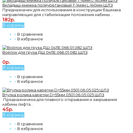
Вкладыш-книжка полиуретановый T-14мм L-140мм ЩЛЗ
Предназначен для использования в конструкции башмака
направляющих для стабилизации положения кабины ..
182р.
В корзину
+
В сравнение
+
В избранное
Войлок для груза ДШ 0411Е.066.01.082 ЩЛЗ
..
0р.
В корзину
+
В сравнение
+
В избранное
Втулка ролика каретки D=55мм 0501.06.05.025 ЩЛЗ
Предназначена для плавного открывания и закрывания
кабины лифта...
45р.
В корзину
+
В сравнение
+
В избранное