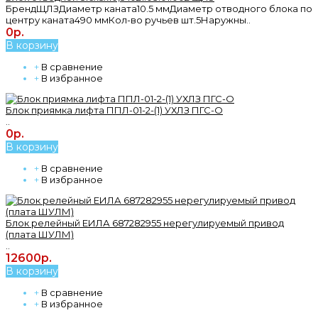
БрендЩЛЗДиаметр каната10.5 ммДиаметр отводного блока по
центру каната490 ммКол-во ручьев шт.5Наружны..
0р.
В корзину
+
В сравнение
+
В избранное
Блок приямка лифта ППЛ-01-2-(1) УХЛЗ ПГС-О
..
0р.
В корзину
+
В сравнение
+
В избранное
Блок релейный ЕИЛА 687282955 нерегулируемый привод
(плата ШУЛМ)
..
12600р.
В корзину
+
В сравнение
+
В избранное