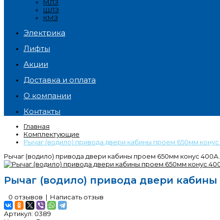
МЛЗ
ЩЛЗ
КМЗ
Электрика
Лифты
Акции
Доставка и оплата
О компании
Контакты
Главная
Комплектующие
Рычаг (водило) привода двери кабины проем 650мм конус
Рычаг (водило) привода двери кабины проем 650мм конус 400А.
Рычаг (водило) привода двери кабины 
0 отзывов
|
Написать отзыв
Артикул:
0389