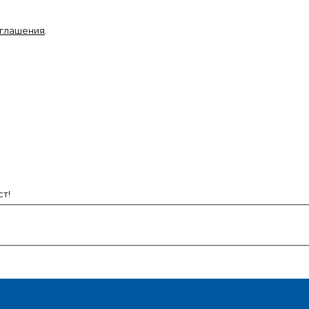
оглашения
.
т!