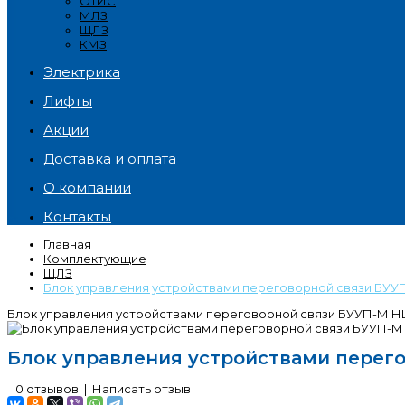
ОТИС
МЛЗ
ЩЛЗ
КМЗ
Электрика
Лифты
Акции
Доставка и оплата
О компании
Контакты
Главная
Комплектующие
ЩЛЗ
Блок управления устройствами переговорной связи БУУ
Блок управления устройствами переговорной связи БУУП-М НШ
Блок управления устройствами перего
0 отзывов
|
Написать отзыв