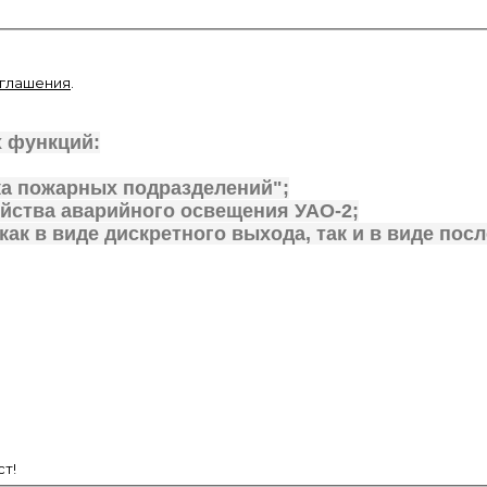
оглашения
.
 функций:
ка пожарных подразделений";
ойства аварийного освещения УАО-2;
ак в виде дискретного выхода, так и в виде пос
т!