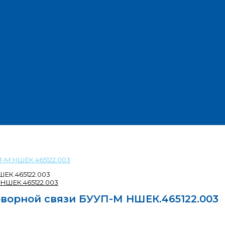
П-М НШЕК.465122.003
ЕК.465122.003
ворной связи БУУП-М НШЕК.465122.003