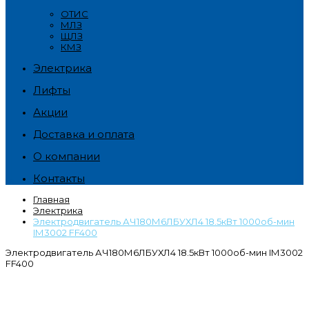
ОТИС
МЛЗ
ЩЛЗ
КМЗ
Электрика
Лифты
Акции
Доставка и оплата
О компании
Контакты
Главная
Электрика
Электродвигатель АЧ180М6ЛБУХЛ4 18.5кВт 1000об-мин
IМ3002 FF400
Электродвигатель АЧ180М6ЛБУХЛ4 18.5кВт 1000об-мин IМ3002
FF400