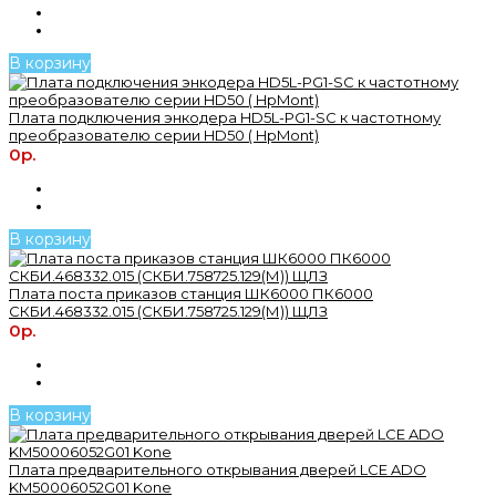
В корзину
Плата подключения энкодера HD5L-PG1-SC к частотному
преобразователю серии HD50 ( HpMont)
0р.
В корзину
Плата поста приказов станция ШК6000 ПК6000
СКБИ.468332.015 (СКБИ.758725.129(М)) ЩЛЗ
0р.
В корзину
Плата предварительного открывания дверей LCE ADO
KM50006052G01 Kone